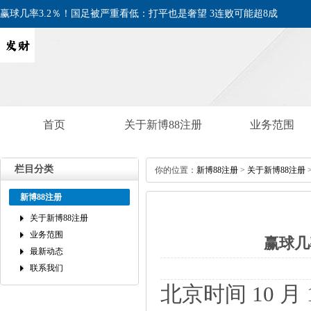
赢球几率3.2％！国足被严重看低：打平也是奢望3连败可能超8成
首页
关于新博88注册
业务范围
栏目分类
你的位置：
新博88注册
>
关于新博88注册
新博88注册
关于新博88注册
业务范围
赢球几
最新动态
联系我们
北京时间10月