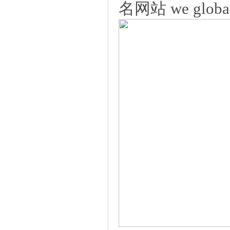
名网站weglob