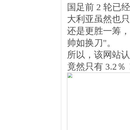
国足前2轮已
大利亚虽然也
还是更胜一筹，
帅如换刀"。
所以，该网站认
竟然只有3.2