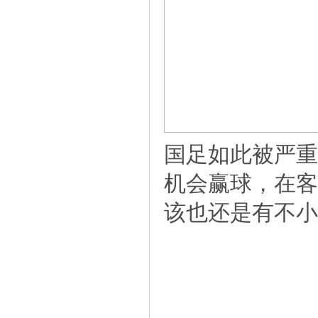
国足如此被严重
机会赢球，在客
该也还是有不小